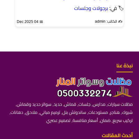
🏷 في:
برجولات وجلسات
✍️ الكاتب: admin
📅 04 Dec 2025
نبذة عنا
مظلات سيارات, مدارس, جلسات, قماش, حديد, سواتر حديد وقماش,
شبوك, هناجر, مستودعات, ساندوتش بنل, ترميم مباني, ملاحق, دهانات,
تركيب سريع, ضمان, أسعار منافسة, تصميم عصري
أحدث المقالات