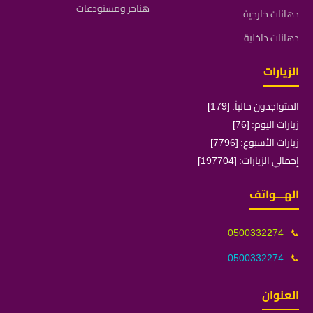
هناجر ومستودعات
دهانات خارجية
دهانات داخلية
الزيارات
المتواجدون حالياً: [179]
زيارات اليوم: [76]
زيارات الأسبوع: [7796]
إجمالي الزيارات: [197704]
الهـــواتف
0500332274
📞
0500332274
📞
العنوان