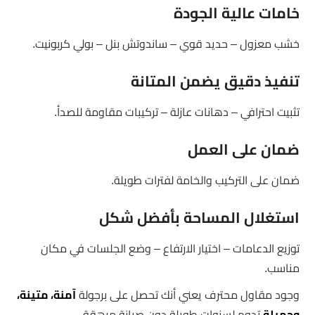
خامات عالية الجودة
خشب معزول – حديد قوي – ساندوتش بنل – بولي كربونيت.
تنفيذ دقيق يضمن المتانة
تثبيت احترافي – دهانات عازلة – تركيبات مقاومة للصدأ.
ضمان على العمل
ضمان على التركيب والخامة لفترات طويلة.
استغلال المساحة بأفضل شكل
توزيع الدعامات – اختيار الارتفاع – وضع الجلسات في مكان
مناسب.
وجود مقاول محترف يعني أنك تحصل على برجولة
آمنة، متينة،
وجميلة
تدوم لسنوات طويلة دون صيانة مرهقة.