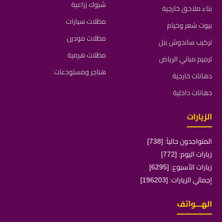
شبوك زراعية
بناء ملاحق خارجية
مظلات سيارات
بيوت شعر وخيام
مظلات مودرن
تركيب ساندوش بنل
مظلات هرمية
ترميم مباني الرياض
هناجر ومستودعات
دهانات خارجية
دهانات داخلية
الزيارات
المتواجدون حالياً: [738]
زيارات اليوم: [772]
زيارات الأسبوع: [6295]
إجمالي الزيارات: [196203]
الهـــواتف