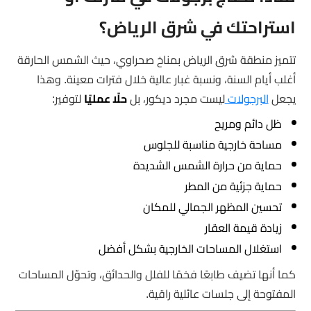
استراحتك في شرق الرياض؟
تتميز منطقة شرق الرياض بمناخ صحراوي، حيث الشمس الحارقة
أغلب أيام السنة، ونسبة غبار عالية خلال فترات معينة. وهذا
يجعل
البرجولات
ليست مجرد ديكور، بل
حلًا عمليًا
لتوفير:
ظل دائم ومريح
مساحة خارجية مناسبة للجلوس
حماية من حرارة الشمس الشديدة
حماية جزئية من المطر
تحسين المظهر الجمالي للمكان
زيادة قيمة العقار
استغلال المساحات الخارجية بشكل أفضل
كما أنها تضيف طابعًا فخمًا للفلل والحدائق، وتحوّل المساحات
المفتوحة إلى جلسات عائلية راقية.