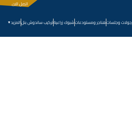
اتصل الان
جولات وجلسات
هناجر ومستودعات
شبوك زراعية
تركيب ساندوش بنل
المزيد
▼