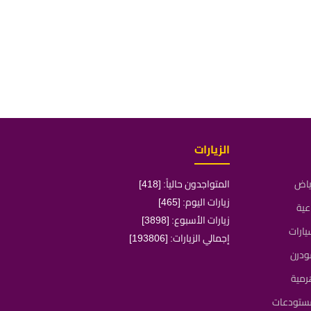
الزيارات
رياض
المتواجدون حالياً: [418]
زيارات اليوم: [465]
عية
زيارات الأسبوع: [3898]
ارات
إجمالي الزيارات: [193806]
ودرن
رمية
مستودعات