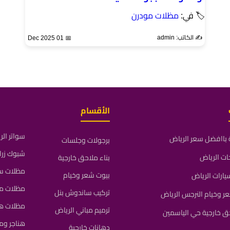
🏷 في:
مظلات مودرن
✍️ الكاتب: admin
📅 01 Dec 2025
الأقسام
سواتر ال
باافضل سعر الرياض
برجولات وجلسات
شبوك زرا
ات الرياض
بناء ملاحق خارجية
مظلات سي
بيوت شعر وخيام
ارات الرياض
مظلات م
تركيب ساندوش بنل
 وخيام النرجس الرياض
مظلات ه
ترميم مباني الرياض
ق خارجية حي الياسمين
هناجر و
دهانات خارجية