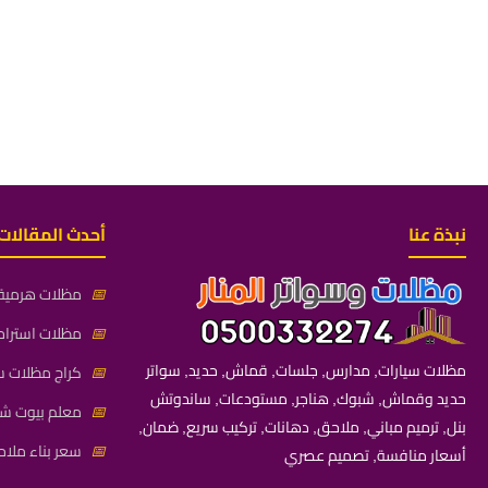
نبذة عنا
أحدث المقالات
📅
مظلات هرمية 
📅
مظلات استراح
مظلات سيارات, مدارس, جلسات, قماش, حديد, سواتر
📅
كراج مظلات سي
حديد وقماش, شبوك, هناجر, مستودعات, ساندوتش
📅
معلم بيوت شعر
بنل, ترميم مباني, ملاحق, دهانات, تركيب سريع, ضمان,
📅
سعر بناء ملاح
أسعار منافسة, تصميم عصري