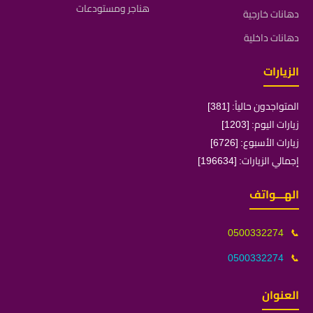
هناجر ومستودعات
دهانات خارجية
دهانات داخلية
الزيارات
المتواجدون حالياً: [381]
زيارات اليوم: [1203]
زيارات الأسبوع: [6726]
إجمالي الزيارات: [196634]
الهـــواتف
0500332274
📞
0500332274
📞
العنوان