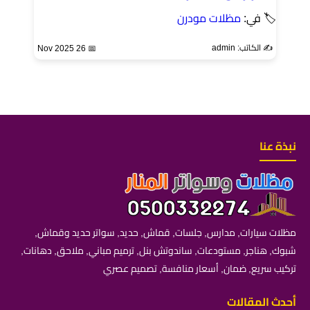
🏷 في:
مظلات مودرن
✍️ الكاتب: admin
📅 26 Nov 2025
نبذة عنا
مظلات سيارات, مدارس, جلسات, قماش, حديد, سواتر حديد وقماش,
شبوك, هناجر, مستودعات, ساندوتش بنل, ترميم مباني, ملاحق, دهانات,
تركيب سريع, ضمان, أسعار منافسة, تصميم عصري
أحدث المقالات