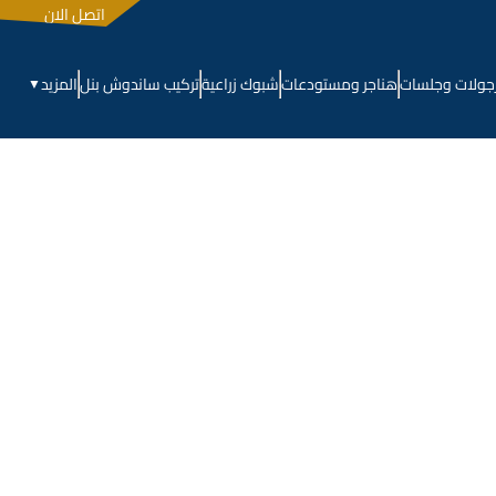
اتصل الان
جولات وجلسات
هناجر ومستودعات
شبوك زراعية
تركيب ساندوش بنل
المزيد
▼