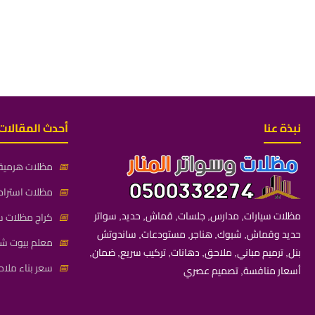
نبذة عنا
أحدث المقالات
📅
مظلات هرمية 
📅
مظلات استراح
مظلات سيارات, مدارس, جلسات, قماش, حديد, سواتر
📅
كراج مظلات سي
حديد وقماش, شبوك, هناجر, مستودعات, ساندوتش
📅
معلم بيوت شعر
بنل, ترميم مباني, ملاحق, دهانات, تركيب سريع, ضمان,
📅
سعر بناء ملاح
أسعار منافسة, تصميم عصري