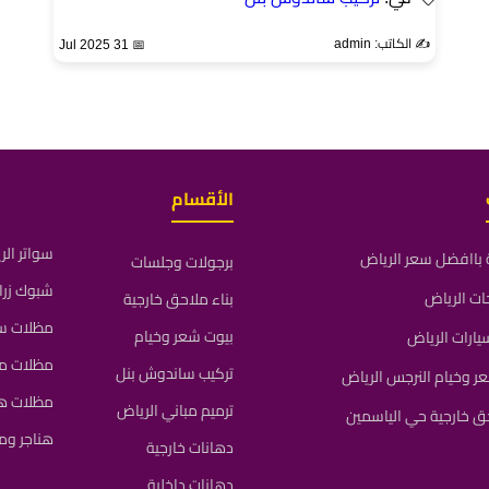
✍️ الكاتب: admin
📅 31 Jul 2025
الأقسام
سواتر ال
باافضل سعر الرياض
برجولات وجلسات
شبوك زرا
ات الرياض
بناء ملاحق خارجية
مظلات سي
بيوت شعر وخيام
ارات الرياض
مظلات م
تركيب ساندوش بنل
 وخيام النرجس الرياض
مظلات ه
ترميم مباني الرياض
ق خارجية حي الياسمين
هناجر و
دهانات خارجية
دهانات داخلية