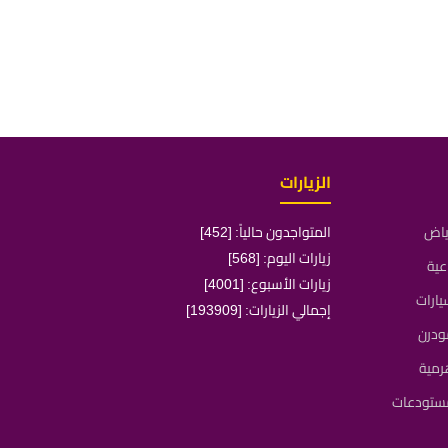
الزيارات
رياض
المتواجدون حالياً: [452]
زيارات اليوم: [568]
عية
زيارات الأسبوع: [4001]
ارات
إجمالي الزيارات: [193909]
ودرن
رمية
مستودعات