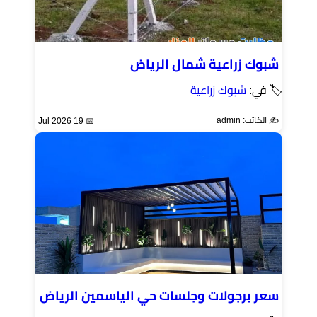
شبوك زراعية شمال الرياض
🏷 في:
شبوك زراعية
✍️ الكاتب: admin
📅 19 Jul 2026
سعر برجولات وجلسات حي الياسمين الرياض