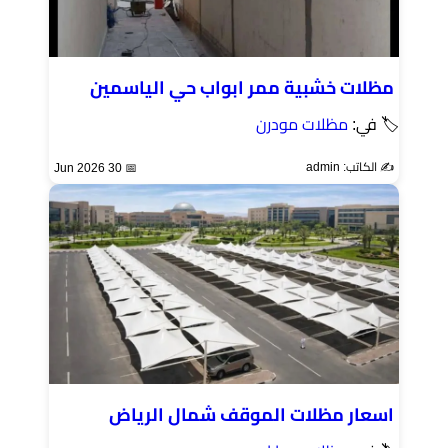
مظلات خشبية ممر ابواب حي الياسمين
🏷 في:
مظلات مودرن
✍️ الكاتب: admin
📅 30 Jun 2026
اسعار مظلات الموقف شمال الرياض