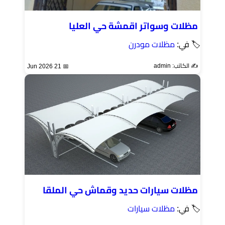
مظلات وسواتر اقمشة حي العليا
🏷 في:
مظلات مودرن
✍️ الكاتب: admin
📅 21 Jun 2026
مظلات سيارات حديد وقماش حي الملقا
🏷 في:
مظلات سيارات