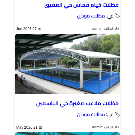
مظلات خيام قماش حي العقيق
🏷 في:
مظلات مودرن
✍️ الكاتب: admin
📅 07 Jun 2026
مظلات ملاعب صغيرة حي الياسمين
🏷 في:
مظلات مودرن
✍️ الكاتب: admin
📅 21 May 2026