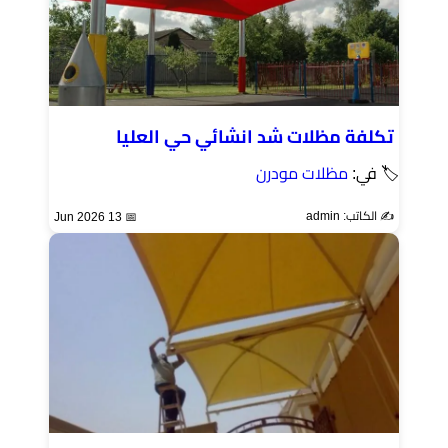
تكلفة مظلات شد انشائي حي العليا
🏷 في:
مظلات مودرن
✍️ الكاتب: admin
📅 13 Jun 2026