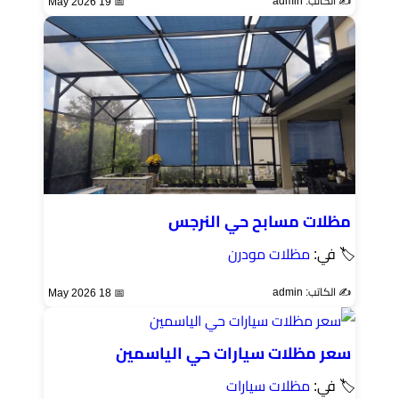
✍️ الكاتب: admin
📅 19 May 2026
مظلات مسابح حي النرجس
🏷 في:
مظلات مودرن
✍️ الكاتب: admin
📅 18 May 2026
سعر مظلات سيارات حي الياسمين
🏷 في:
مظلات سيارات