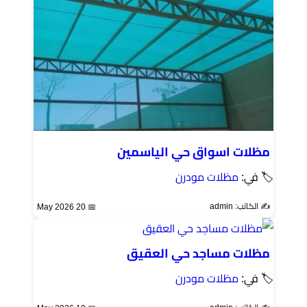
مظلات اسواق حي الياسمين
🏷 في:
مظلات مودرن
✍️ الكاتب: admin
📅 20 May 2026
مظلات مساجد حي العقيق
🏷 في:
مظلات مودرن