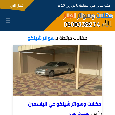
متواجدين من الساعة 8 ص إلى 10 م
اتصل الان
☰
مقالات مرتبطة بـ
سواتر شينكو
مظلات وسواتر شينكو حي الياسمين
🏷 في:
مظلات مودرن