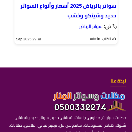
سواتر بالرياض 2025 أسعار وأنواع السواتر
حديد وشينكو وخشب
🏷 في:
سواتر الرياض
✍️ الكاتب: admin
📅 29 Sep 2025
نبذة عنا
مظلات سيارات, مدارس, جلسات, قماش, حديد, سواتر حديد وقماش,
شبوك, هناجر, مستودعات, ساندوتش بنل, ترميم مباني, ملاحق, دهانات,