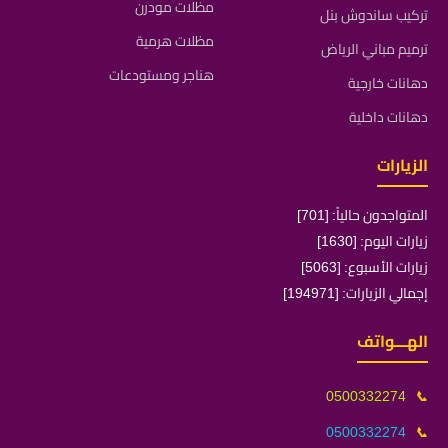
مظلات مودرن
تركيب ساندوش بنل
مظلات هرمية
ترميم مباني الرياض
هناجر ومستودعات
دهانات خارجية
دهانات داخلية
الزيارات
المتواجدون حالياً: [701]
زيارات اليوم: [1630]
زيارات الأسبوع: [5063]
إجمالي الزيارات: [194971]
الهـــواتف
0500332274
📞
0500332274
📞