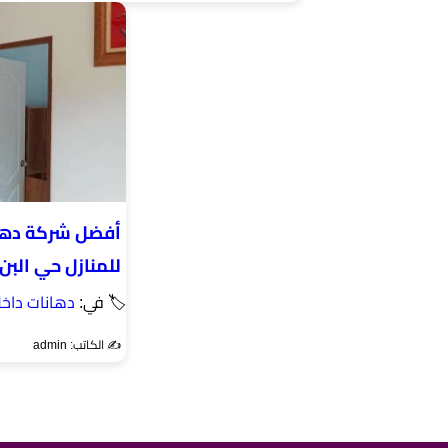
أفضل شركة دها
للمنازل حي البن
🏷 في:
دهانات داخل
✍️ الكاتب: admin