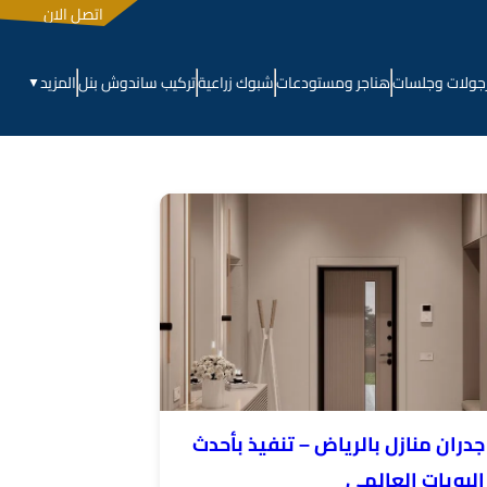
اتصل الان
جولات وجلسات
هناجر ومستودعات
شبوك زراعية
تركيب ساندوش بنل
المزيد
▼
دران منازل بالرياض – تنفيذ بأحدث
البويات العالمي