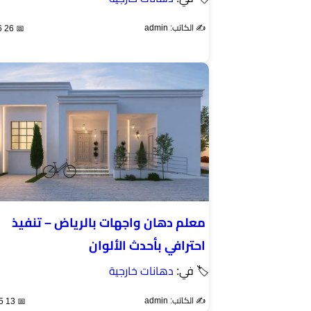
✍️ الكاتب: admin
📅 26 Jul 2026
معلم دهان واجهات بالرياض – تنفيذ
احترافي بأحدث الألوان
🏷 في:
دهانات خارجية
✍️ الكاتب: admin
📅 13 Oct 2025