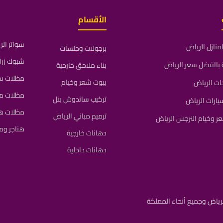
الأقسام
سواتر ال
منازل الرياض
برجولات وجلسات
شبوك زرا
باافضل سعر الرياض
بناء ملاحق خارجية
مظلات سي
بيوت شعر وخيام
ات الرياض
مظلات م
تركيب ساندوش بنل
ارات الرياض
مظلات ه
ترميم مباني الرياض
 وخيام النرجس الرياض
هناجر و
دهانات خارجية
دهانات داخلية
رياض وجميع أنحاء المملكة