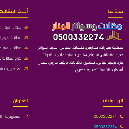
نبذة عنا
أحدث المقالات
📅
سواتر اسوار ال
📅
مظلات هرمية 
مظلات سيارات, مدارس, جلسات, قماش, حديد, سواتر
📅
مظلات استراح
حديد وقماش, شبوك, هناجر, مستودعات, ساندوتش
📅
كراج مظلات سي
بنل, ترميم مباني, ملاحق, دهانات, تركيب سريع, ضمان,
📅
معلم بيوت شعر
أسعار منافسة, تصميم عصري
الهـــواتف
العنوان
📞
0500332274
📍
السعودية - ال
0500332274
📞