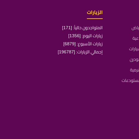
الزيارات
رياض
المتواجدون حالياً: [171]
زيارات اليوم: [1356]
عية
زيارات الأسبوع: [6879]
ارات
إجمالي الزيارات: [196787]
ودرن
رمية
مستودعات