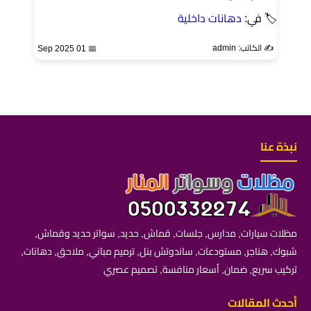
🏷 في:
دهانات داخلية
✍️ الكاتب: admin
📅 01 Sep 2025
نبذة عنا
مظلات سيارات, مدارس, جلسات, قماش, حديد, سواتر حديد وقماش,
شبوك, هناجر, مستودعات, ساندوتش بنل, ترميم مباني, ملاحق, دهانات,
تركيب سريع, ضمان, أسعار منافسة, تصميم عصري
أحدث المقالات