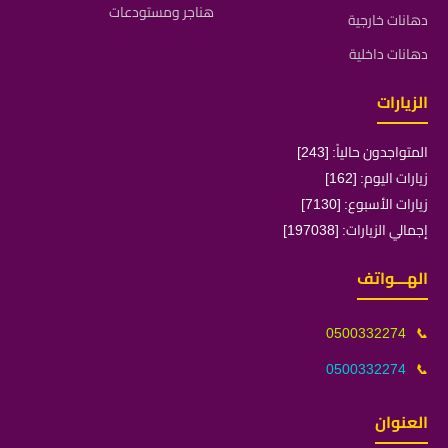
هناجر ومستودعات
دهانات خارجية
دهانات داخلية
الزيارات
المتواجدون حالياً: [243]
زيارات اليوم: [162]
زيارات الأسبوع: [7130]
إجمالي الزيارات: [197038]
الهـــواتف
0500332274
📞
0500332274
📞
العنوان