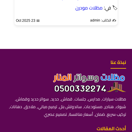
🏷 في:
مظلات مودرن
✍️ الكاتب: admin
📅 23 Oct 2025
نبذة عنا
مظلات سيارات, مدارس, جلسات, قماش, حديد, سواتر حديد وقماش,
شبوك, هناجر, مستودعات, ساندوتش بنل, ترميم مباني, ملاحق, دهانات,
تركيب سريع, ضمان, أسعار منافسة, تصميم عصري
أحدث المقالات