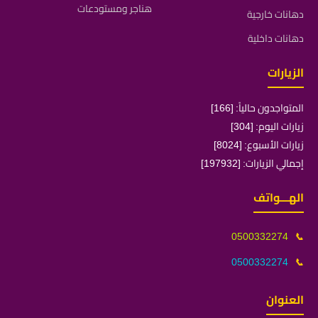
هناجر ومستودعات
دهانات خارجية
دهانات داخلية
الزيارات
المتواجدون حالياً: [166]
زيارات اليوم: [304]
زيارات الأسبوع: [8024]
إجمالي الزيارات: [197932]
الهـــواتف
0500332274
📞
0500332274
📞
العنوان