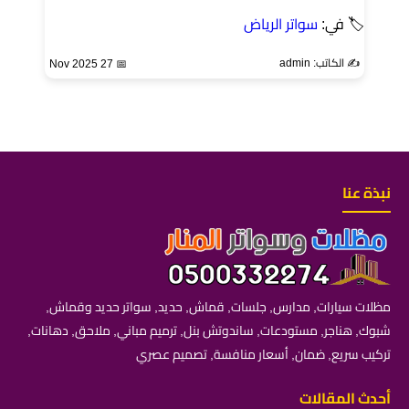
🏷 في:
سواتر الرياض
✍️ الكاتب: admin
📅 27 Nov 2025
نبذة عنا
مظلات سيارات, مدارس, جلسات, قماش, حديد, سواتر حديد وقماش,
شبوك, هناجر, مستودعات, ساندوتش بنل, ترميم مباني, ملاحق, دهانات,
تركيب سريع, ضمان, أسعار منافسة, تصميم عصري
أحدث المقالات