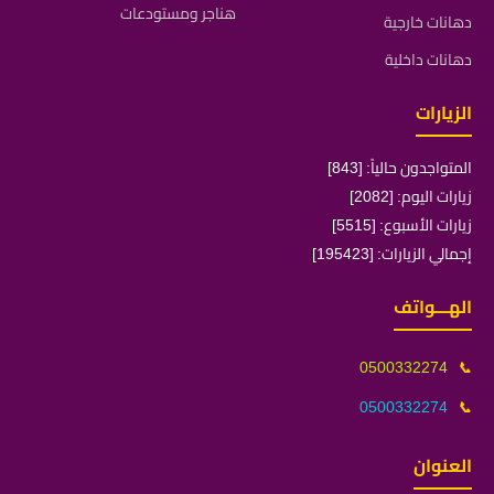
هناجر ومستودعات
دهانات خارجية
دهانات داخلية
الزيارات
المتواجدون حالياً: [843]
زيارات اليوم: [2082]
زيارات الأسبوع: [5515]
إجمالي الزيارات: [195423]
الهـــواتف
0500332274
📞
0500332274
📞
العنوان