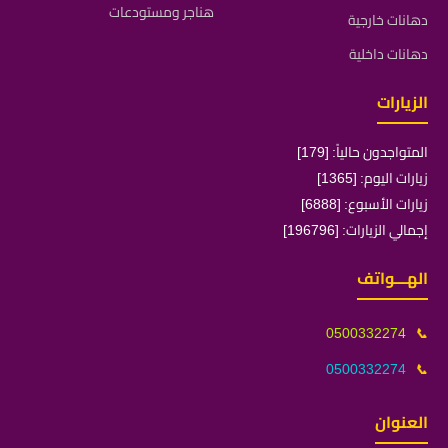
هناجر ومستودعات
دهانات خارجية
دهانات داخلية
الزيارات
المتواجدون حالياً: [179]
زيارات اليوم: [1365]
زيارات الأسبوع: [6888]
إجمالي الزيارات: [196796]
الهـــواتف
0500332274
📞
0500332274
📞
العنوان