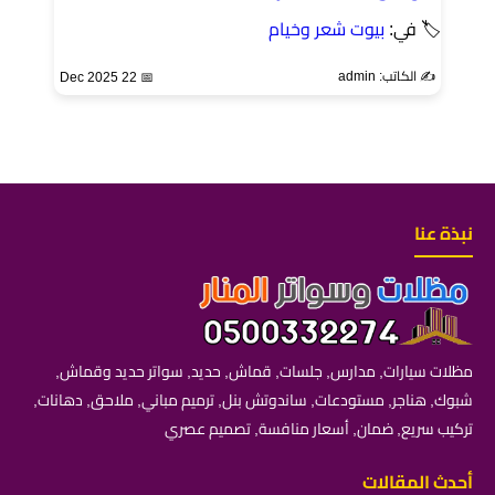
🏷 في:
بيوت شعر وخيام
✍️ الكاتب: admin
📅 22 Dec 2025
نبذة عنا
مظلات سيارات, مدارس, جلسات, قماش, حديد, سواتر حديد وقماش,
شبوك, هناجر, مستودعات, ساندوتش بنل, ترميم مباني, ملاحق, دهانات,
تركيب سريع, ضمان, أسعار منافسة, تصميم عصري
أحدث المقالات