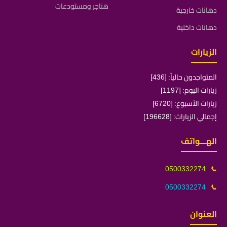
هناجر ومستودعات
دهانات خارجية
دهانات داخلية
الزيارات
المتواجدون حالياً: [436]
زيارات اليوم: [1197]
زيارات الأسبوع: [6720]
إجمالي الزيارات: [196628]
الهـــواتف
0500332274
📞
0500332274
📞
العنوان