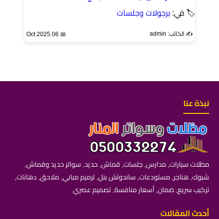
🏷 في:
برجولات وجلسات
✍️ الكاتب: admin
📅 06 Oct 2025
نبذة عنا
مظلات سيارات, مدارس, جلسات, قماش, حديد, سواتر حديد وقماش,
شبوك, هناجر, مستودعات, ساندوتش بنل, ترميم مباني, ملاحق, دهانات,
تركيب سريع, ضمان, أسعار منافسة, تصميم عصري
أحدث المقالات