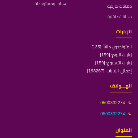
هناجر ومستودعات
دهانات خارجية
دهانات داخلية
الزيارات
المتواجدون حالياً: [135]
زيارات اليوم: [159]
زيارات الأسبوع: [159]
إجمالي الزيارات: [198267]
الهـــواتف
0500332274
📞
0500332274
📞
العنوان