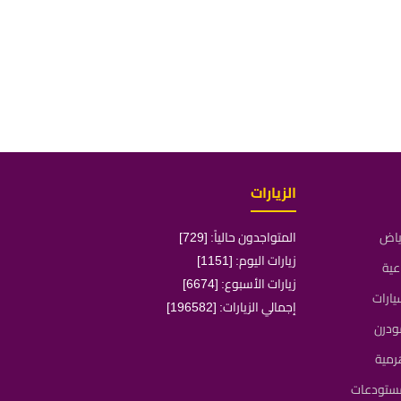
الزيارات
رياض
المتواجدون حالياً: [729]
زيارات اليوم: [1151]
عية
زيارات الأسبوع: [6674]
ارات
إجمالي الزيارات: [196582]
ودرن
رمية
مستودعات