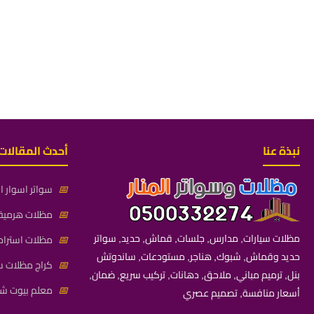
نبذة عنا
أحدث المقالات
📅
سواتر اسوار ال
📅
مظلات هرمية 
مظلات سيارات, مدارس, جلسات, قماش, حديد, سواتر
📅
مظلات استراح
حديد وقماش, شبوك, هناجر, مستودعات, ساندوتش
📅
كراج مظلات سي
بنل, ترميم مباني, ملاحق, دهانات, تركيب سريع, ضمان,
📅
معلم بيوت شعر
أسعار منافسة, تصميم عصري