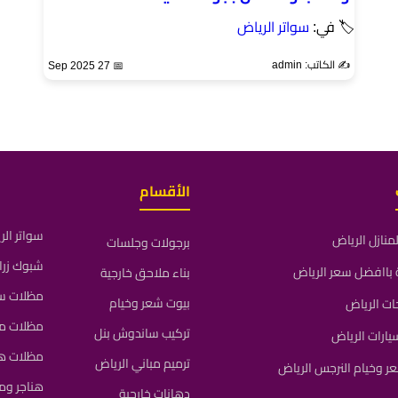
🏷 في:
سواتر الرياض
✍️ الكاتب: admin
📅 27 Sep 2025
الأقسام
سواتر ال
منازل الرياض
برجولات وجلسات
شبوك زرا
باافضل سعر الرياض
بناء ملاحق خارجية
مظلات سي
بيوت شعر وخيام
ات الرياض
مظلات م
تركيب ساندوش بنل
ارات الرياض
مظلات ه
ترميم مباني الرياض
 وخيام النرجس الرياض
هناجر و
دهانات خارجية