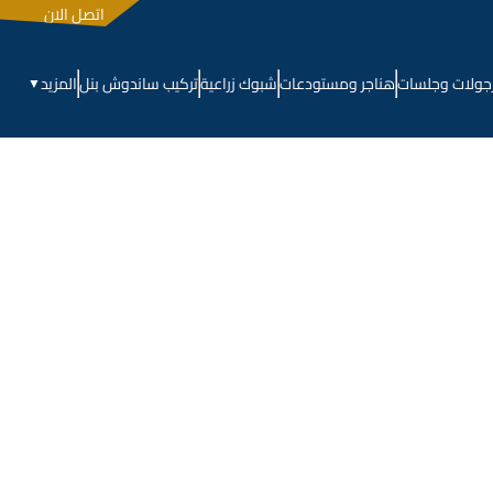
اتصل الان
جولات وجلسات
هناجر ومستودعات
شبوك زراعية
تركيب ساندوش بنل
المزيد
▼