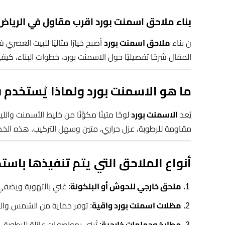
بناء ملاحق اسمنت بورد اقرب مقاول في الرياض
ن بناء
ملاحق اسمنت بورد
أصبح خيارًا مثاليًا للبيت العصر
المقال شرحًا تفصيليًا حول الاسمنت بورد، خطوات البناء، كيفية
ما هو الاسمنت بورد ولماذا يُستخدم ف
يُعد
الاسمنت بورد
لوحًا متينًا مكوّنًا من خليط الأسمنت وا
مقاومة للرطوبة، عزل حراري، متين وسهل التركيب. هذه الخ
أنواع الملاحق التي يتم تنفيذها باست
ملحق خارجي للحوش أو البلكونة
: غني بالتهوية ويضفي 
مظلات اسمنت بورد واقية
: توفر حماية من الشمس والمط
مطابخ وحمامات خارجية
: تُبنى بمواصفات عازلة للرطوبة.