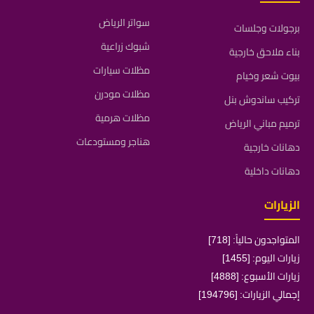
سواتر الرياض
برجولات وجلسات
شبوك زراعية
بناء ملاحق خارجية
مظلات سيارات
بيوت شعر وخيام
مظلات مودرن
تركيب ساندوش بنل
مظلات هرمية
ترميم مباني الرياض
هناجر ومستودعات
دهانات خارجية
دهانات داخلية
الزيارات
المتواجدون حالياً: [718]
زيارات اليوم: [1455]
زيارات الأسبوع: [4888]
إجمالي الزيارات: [194796]