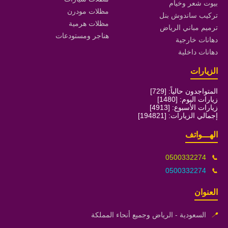
بيوت شعر وخيام
مظلات مودرن
تركيب ساندوش بنل
مظلات هرمية
ترميم مباني الرياض
هناجر ومستودعات
دهانات خارجية
دهانات داخلية
الزيارات
المتواجدون حالياً: [729]
زيارات اليوم: [1480]
زيارات الأسبوع: [4913]
إجمالي الزيارات: [194821]
الهـــواتف
0500332274
📞
0500332274
📞
العنوان
📍
السعودية - الرياض وجميع أنحاء المملكة