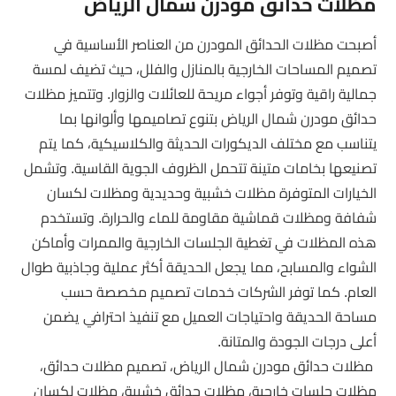
مظلات حدائق مودرن شمال الرياض
أصبحت مظلات الحدائق المودرن من العناصر الأساسية في
تصميم المساحات الخارجية بالمنازل والفلل، حيث تضيف لمسة
جمالية راقية وتوفر أجواء مريحة للعائلات والزوار. وتتميز مظلات
حدائق مودرن شمال الرياض بتنوع تصاميمها وألوانها بما
يتناسب مع مختلف الديكورات الحديثة والكلاسيكية، كما يتم
تصنيعها بخامات متينة تتحمل الظروف الجوية القاسية. وتشمل
الخيارات المتوفرة مظلات خشبية وحديدية ومظلات لكسان
شفافة ومظلات قماشية مقاومة للماء والحرارة. وتستخدم
هذه المظلات في تغطية الجلسات الخارجية والممرات وأماكن
الشواء والمسابح، مما يجعل الحديقة أكثر عملية وجاذبية طوال
العام. كما توفر الشركات خدمات تصميم مخصصة حسب
مساحة الحديقة واحتياجات العميل مع تنفيذ احترافي يضمن
أعلى درجات الجودة والمتانة.
مظلات حدائق مودرن شمال الرياض، تصميم مظلات حدائق،
مظلات جلسات خارجية، مظلات حدائق خشبية، مظلات لكسان