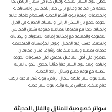
تحظى بيوت الشعر الملكية بإقبال كبير في شمال الرياض لما
تضيفه من فخامة وطابع تراثي مميز للمجالس والاستراحات
والمخيمات. وتتميز بيوت الشعر الحديثة باستخدام خامات عالية
الجودة تجمع بين الشكل التراثي والتقنيات العصرية في العزل
والمتانة. كما يتم تنفيذها بتصاميم متنوعة تشمل المجالس
المفتوحة والمغلقة مع إمكانية إضافة الديكورات والإضاءات
والتكييف حسب رغبة العميل. وتوفر المؤسسات المتخصصة
خدمات تصميم وتنفيذ متكاملة بإشراف فنيين محترفين
يحرصون على أدق التفاصيل لتحقيق أعلى مستويات الجودة
والراحة. وتعد بيوت الشعر خياراً مثالياً لمحبي الأجواء العربية
الأصيلة مع توفير جميع وسائل الراحة الحديثة.
تنفيذ بيوت شعر ملكية شمال الرياض، بيوت شعر فاخرة، تركيب
خيام ملكية، مجالس عربية تراثية، بيوت شعر حديثة
سواتر خصوصية للمنازل والفلل الحديثة