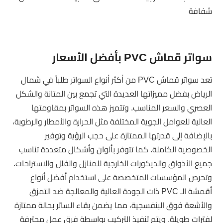
شفافة
سواتر قماش PVC بأفضل الأسعار
تعد سواتر قماش PVC من أكثر أنواع السواتر طلباً في شمال
الرياض بفضل مميزاتها العديدة التي تجمع بين المتانة والشكل
العصري والسعر المناسب. وتتميز هذه السواتر بمقاومتها
العالية للعوامل الجوية المختلفة مثل الحرارة والأمطار والرطوبة،
بالإضافة إلى قدرتها الممتازة على حجب الرؤية وتوفير
الخصوصية الكاملة. كما تتوفر بألوان وأشكال متعددة تناسب
جميع الأذواق والديكورات الخارجية للمنازل والفلل والاستراحات.
وتحرص المؤسسات المتخصصة على استخدام أفضل أنواع
أقمشة الـ PVC ذات الجودة العالية والمعالجة ضد التمزق
والأشعة فوق البنفسجية، مما يضمن بقاء الساتر بحالة ممتازة
لفترات طويلة. ويتم تنفيذ التركيب بواسطة فرق عمل محترفة