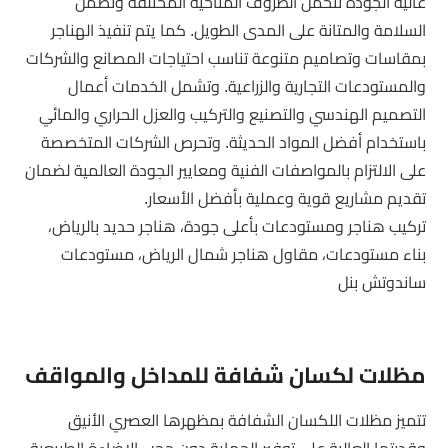
عالية الجودة تتحمل الظروف المناخية المختلفة وتضمن
السلامة والمتانة على المدى الطويل. كما يتم تنفيذ الهناجر
بمقاسات وتصاميم متنوعة تناسب احتياجات المصانع والشركات
والمستودعات التجارية والزراعية. وتشمل الخدمات أعمال
التصميم الهندسي والتصنيع والتركيب والعزل الحراري والمائي
باستخدام أفضل المواد الحديثة. وتحرص الشركات المتخصصة
على الالتزام بالمواصفات الفنية ومعايير الجودة العالمية لضمان
تقديم مشاريع قوية وعملية بأفضل الأسعار.
تركيب هناجر ومستودعات بأعلى جودة، هناجر حديد بالرياض،
بناء مستودعات، مقاول هناجر شمال الرياض، مستودعات
ساندوتش بنل
مظلات لكسان شفافة للمداخل والمواقف
تتميز مظلات اللكسان الشفافة بمظهرها العصري الأنيق
وقدرتها العالية على توفير الحماية دون حجب الإضاءة الطبيعية،